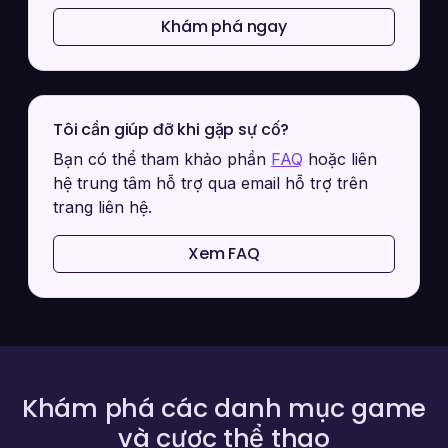
Khám phá ngay
Tôi cần giúp đỡ khi gặp sự cố?
Bạn có thể tham khảo phần
FAQ
hoặc liên
hệ trung tâm hỗ trợ qua email hỗ trợ trên
trang liên hệ.
Xem FAQ
Khám phá các danh mục game
và cược thể thao