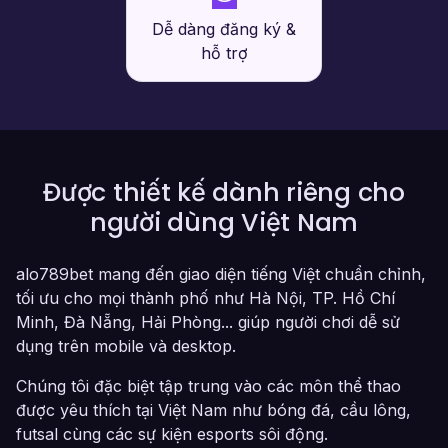
Dễ dàng đăng ký &
hỗ trợ
Được thiết kế dành riêng cho
người dùng Việt Nam
alo789bet mang đến giao diện tiếng Việt chuẩn chỉnh,
tối ưu cho mọi thành phố như Hà Nội, TP. Hồ Chí
Minh, Đà Nẵng, Hải Phòng... giúp người chơi dễ sử
dụng trên mobile và desktop.
Chúng tôi đặc biệt tập trung vào các môn thể thao
được yêu thích tại Việt Nam như bóng đá, cầu lông,
futsal cùng các sự kiện esports sôi động.