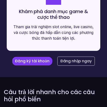
Khám phá danh mục game &
cược thể thao
Tham gia trải nghiệm slot online, live casino,
và cược bóng đá hấp dẫn cùng các phương
thức thanh toán tiện lợi.
Đăng ký tài khoản
Đăng nhập ngay
Câu trả lời nhanh cho các câu
hỏi phổ biến