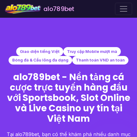
alo789bet
Giao diện tiếng Việt
Truy cập Mobile mượt mà
Bóng đá & Cầu lông đa dạng
Thanh toán VND an toàn
alo789bet - Nền tảng cá
cược trực tuyến hàng đầu
với Sportsbook, Slot Online
và Live Casino uy tín tại
Việt Nam
Tại alo789bet, bạn có thể khám phá nhiều danh mục