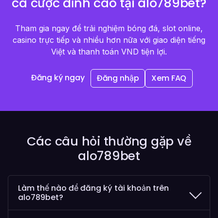
cá cược đỉnh cao tại alo789bet?
Tham gia ngay để trải nghiệm bóng đá, slot online,
casino trực tiếp và nhiều hơn nữa với giao diện tiếng
Việt và thanh toán VND tiện lợi.
Đăng ký ngay
Đăng nhập
Xem FAQ
Các câu hỏi thường gặp về
alo789bet
Làm thế nào để đăng ký tài khoản trên
alo789bet?