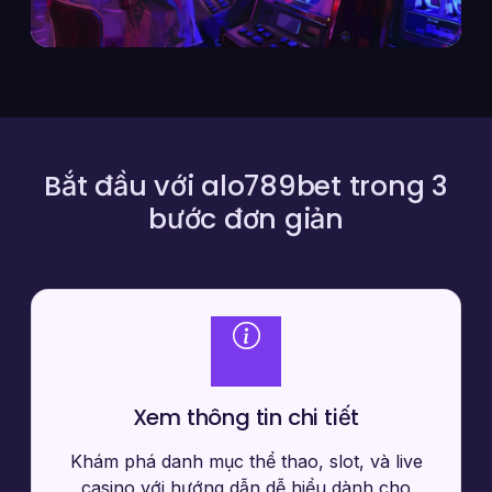
Bắt đầu với alo789bet trong 3
bước đơn giản
Xem thông tin chi tiết
Khám phá danh mục thể thao, slot, và live
casino với hướng dẫn dễ hiểu dành cho