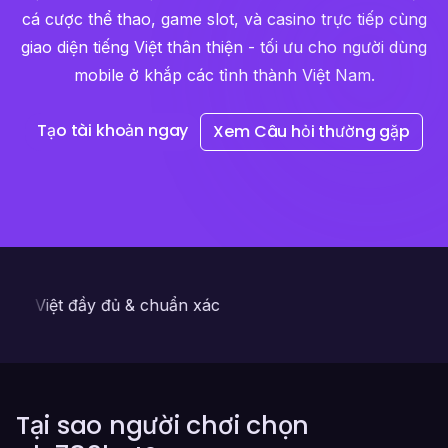
cá cược thể thao, game slot, và casino trực tiếp cùng
giao diện tiếng Việt thân thiện - tối ưu cho người dùng
mobile ở khắp các tỉnh thành Việt Nam.
Tạo tài khoản ngay
Xem Câu hỏi thường gặp
ếng Việt đầy đủ & chuẩn xác
Hỗ trợ đăng ký & đăng 
Tại sao người chơi chọn